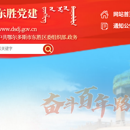
网站首
通知公