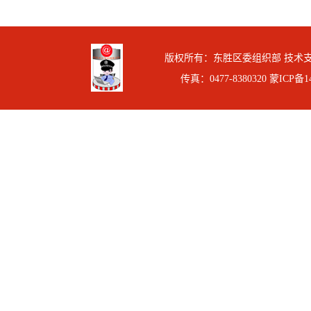
版权所有：东胜区委组织部 技术支持：
传真：0477-8380320
蒙ICP备14