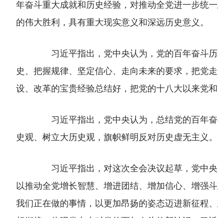
年奋斗重大成就和历史经验，对推动全党进一步统一
的伟大胜利，具有重大现实意义和深远历史意义。
习近平指出，党中央认为，党的百年奋斗历程
史、把握规律、坚定信心、走向未来的要求，把党走
设、改革的宝贵经验总结好，把党的十八大以来党和
习近平指出，党中央认为，总结党的百年奋斗
史观、树立大历史观，旗帜鲜明反对历史虚无主义。
习近平指出，对这次全会决议起草，党中央明
以推动全党增长智慧、增进团结、增加信心、增强斗
我们正在做的事情，以更加昂扬的姿态迈进新征程、