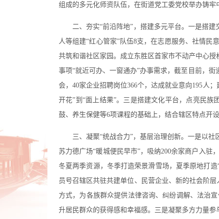
组成的多元化师资队伍，在街道党工委党校举办铸牢
二、夯实“前沿阵地”，搭建多元平台。一是
搭建
人等组建“红心管家”队伍8支，在志愿服务、社情民
共筑和谐社区家园。成立东胜区首家市不动产中心授权
事项“就近可办、一窗通办”办事需求，截至目前，街
会，40家企业招聘岗位366个，达成就业意向195
开花”到“面上结果”。
三是
搭建文化平台，点亮民族团
鼓、养生保健等6项课程的基础上，结合辖区特点开设“
三、凝聚“统战合力”，基层治理创新
。
一是
以社
苏力德广场“暖城便民早市”，吸纳200余家商户入驻
冬夏两季资源，冬季打造荣景滑雪场，夏季原地打造“
员号召辖区共驻共建单位、民营企业、新的社会阶层人
方式，为各族群众提供法律咨询、纠纷调解、法治宣
升居民群众的获得感和幸福感。
三是
凝聚多方力量参