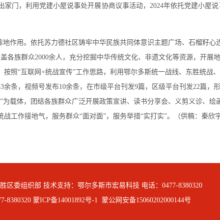
家门，利用党建小屋说事处开展协商议事活动，2024年依托党建小屋说
阵地作用。依托苏力德社区铸牢中华民族共同体意识主题广场、石榴籽心
覆盖各族群众2000余人，充分挖掘中华传统文化、非遗文化等资源，开展地
，按照“互联网+统战宣传”工作思路，利用鄂尔多斯统一战线、东胜统战
3余条，视频号发布10余条，在市级平台刊发9篇，区级平台刊发22篇
”为载体，团结各族群众广泛开展政策宣讲、读书分享会、义剪义诊、绘画涂
战工作接地气，服务群众“面对面”，服务举措“实打实”。（供稿：秦欣
区委组织部 技术支持：鄂尔多斯市宏易科技 电话：0477-8380320
-8380320
蒙ICP备14001892号-1
蒙公网安备15060202000144号