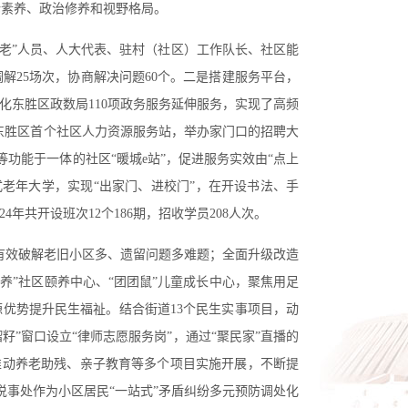
论素养、政治修养和视野格局。
五老”人员、人大代表、驻村（社区）工作队长、社区能
解25场次，协商解决问题60个。
二是
搭建服务平台，
化东胜区政数局110项政务服务延伸服务，实现了高频
立东胜区首个社区人力资源服务站，举办家门口的招聘大
等功能于一体的社区“暖城e站”，促进服务实效由“点上
老年大学，实现“出家门、进校门”，在开设书法、手
年共开设班次12个186期，招收学员208人次。
有效破解老旧小区多、遗留问题多难题；全面升级改造
康养”社区颐养中心、“团团鼠”儿童成长中心，聚焦用足
源优势提升民生福祉。结合街道13个民生实事项目，动
”窗口设立“律师志愿服务岗”，通过“聚民家”直播的
推动养老助残、亲子教育等多个项目实施开展，不断提
事处作为小区居民“一站式”矛盾纠纷多元预防调处化