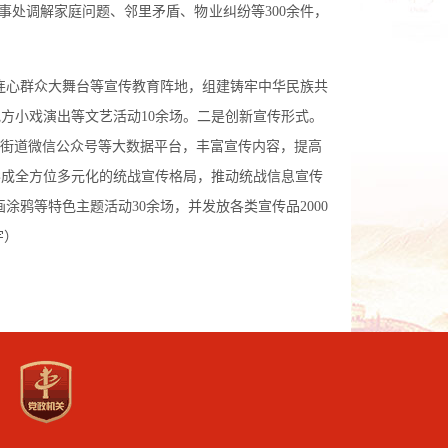
事处调解家庭问题、邻里矛盾、物业纠纷等300余件，
连心群众大舞台等宣传教育阵地，组建铸牢中华民族共
方小戏演出等文艺活动10余场。
二是
创新宣传形式。
、街道微信公众号等大数据平台，丰富宣传内容，提高
，形成全方位多元化的统战宣传格局，推动统战信息宣传
鸦等特色主题活动30余场，并发放各类宣传品2000
宇）