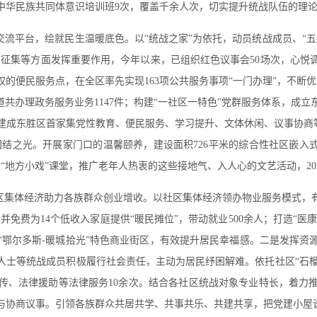
中华民族共同体意识培训班9次，覆盖千余人次，切实提升统战队伍的理
交流平台，绘就民生温暖底色。以“统战之家”为依托，动员统战成员、“
意征集等方面发挥重要作用，今年以来，已组织红色议事会50场次，心悦调
的便民服务点，在全区率先实现163项公共服务事项“一门办理”，不断优
道共办理政务服务业务1147件；构建“一社区一特色”党群服务体系，成
人；建成东胜区首家集党性教育、便民服务、学习提升、文体休闲、议事协商
结之光。开展家门口的温馨颐养，建设面积726平米的综合性社区嵌入式
地方小戏”课堂，推广老年人热衷的这些接地气、入人心的文艺活动，2024
区集体经济助力各族群众创业增收。以社区集体经济领办物业服务模式，
，并免费为14个低收入家庭提供“暖民摊位”，带动就业500余人；打造“医
鄂尔多斯-暖城拾光”特色商业街区，有效提升居民幸福感。
二是
发挥资
士等统战成员积极履行社会责任，主动为居民纾困解难。依托社区“石榴籽
传、法律援助等法律服务10余次。结合各社区统战对象专业特长，着力
与协商议事。引领各族群众共居共学、共事共乐、共建共享，把党建小屋说