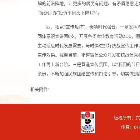
解的前沿阵地，让更多的居民有问题、有矛盾愿意走出
“接诉即办”投诉率同比下降12%。
四、拓宽“宣传矩阵”，奏响时代强音。一是
发挥
同体意识宣讲团8支，开展各类宣传教育活动21次，
主动适应时代发展需要，与时俱进抓好统战宣传工作
宣传效果。截至目前，街道微信公众号发布统战信息4
工作再上新台阶。
三是
营造宣传氛围。以“我们的节日
余份，不断加强民族团结宣传和舆论引导，切实做到统
相关附件：
版权所有：东胜
传真：0477