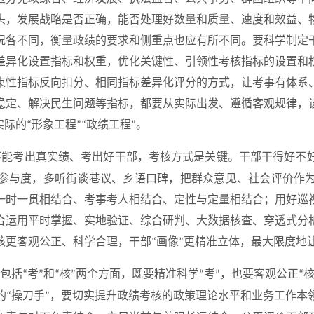
头，发展战略是否正确，能否处理好数量和质量、速度和效益、
况各不同，衡量政绩的要求和侧重点也应有所不同。要科学制定
差异化设置指标和权重，优化关键性、引领性考核指标的设置和
束性指标反向扣分、相同指标差异化评分的方式，让考事有体系
稳定、解决民生问题等指标，都要从实际出发、遵循客观规律，
实际的
形象工程
政绩工程
。
“
”“
”
不能考出真实绩、考出好干部，考核方式是关键。干部干得好不
参与度，多听街谈巷议、乡语口碑，把群众意见、社会评价作
一时一贯相结合、考事考人相结合、定性与定量相结合；用好巡
合运用平时掌握、实地验证、综合研判、大数据核查、穿透式分
核更客观公正、科学合理，干部
画像
更精准立体，最大限度地
“
”
包括
考
和
核
两个方面，既要精准科学
考
，也要客观公正
“
”
“
”
“
”
“
的
操刀手
，要切实提升政绩考核的政策理论水平和业务工作本
“
”